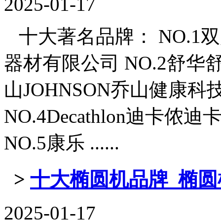
2025-01-17
十大著名品牌： NO.1
器材有限公司 NO.2舒华
山JOHNSON乔山健康科
NO.4Decathlon迪卡
NO.5康乐 ......
>
十大椭圆机品牌_椭
2025-01-17