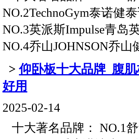
NO.2TechnoGym泰
NO.3英派斯Impuls
NO.4乔山JOHNSON乔山健
>
仰卧板十大品牌_腹肌
好用
2025-02-14
十大著名品牌： NO.1