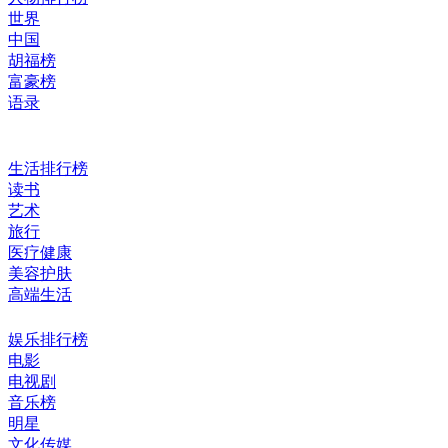
世界
中国
胡福榜
富豪榜
语录
生活排行榜
读书
艺术
旅行
医疗健康
美容护肤
高端生活
娱乐排行榜
电影
电视剧
音乐榜
明星
文化传媒