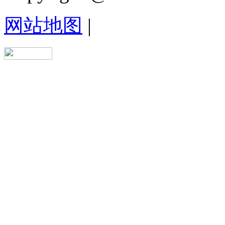
网站地图
|