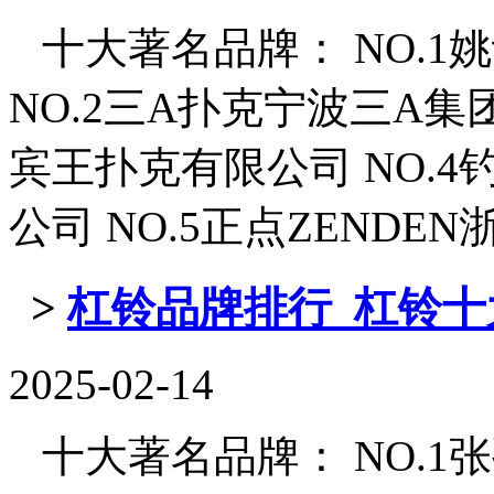
十大著名品牌： NO.1
NO.2三A扑克宁波三A集
宾王扑克有限公司 NO.
公司 NO.5正点ZENDEN浙
>
杠铃品牌排行_杠铃十
2025-02-14
十大著名品牌： NO.1