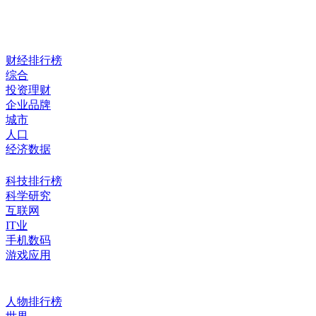
财经排行榜
综合
投资理财
企业品牌
城市
人口
经济数据
科技排行榜
科学研究
互联网
IT业
手机数码
游戏应用
人物排行榜