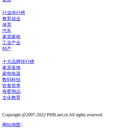
行业排行榜
教育就业
体育
汽车
家居家电
工业产业
特产
十大品牌排行榜
家居装饰
家电电器
数码科技
饮食营养
母婴用品
文化教育
Copyright @2007-2022 PHB.net.cn All rights reserved.
网站地图
|