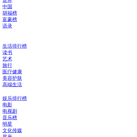
世界
中国
胡福榜
富豪榜
语录
生活排行榜
读书
艺术
旅行
医疗健康
美容护肤
高端生活
娱乐排行榜
电影
电视剧
音乐榜
明星
文化传媒
星座