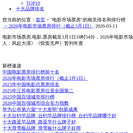
TOP10
十大品牌排名
您当前的位置：
首页
>
"电影市场票房"的相关排名和排行榜
> 2026年电影市场票房排行（截止3月1日）
2026-03-13
电影市场票房,电影,票房截至3月1日18时54分，2026年电影市
人：风起大漠》《惊蛰无声》暂列年度
新榜速递
中国电影票房排行榜前十名
2026年电影市场票房排行（截止3月1日）
2025年中国电影总票房排名
2025年江苏电影票房位居全国第二
2025中国百强城市排行榜
2026中国百强城市综合实力指数
华为公布第六届“十大发明”创新成果
十大台钓竿品牌_台钓竿品牌排行榜_台钓竿品牌哪个好
十大路亚竿品牌_路亚竿什么牌子好
十大滑雪板品牌_滑雪板什么牌子好用