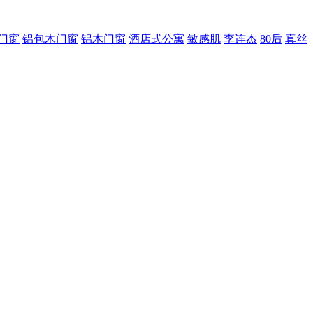
门窗
铝包木门窗
铝木门窗
酒店式公寓
敏感肌
李连杰
80后
真丝