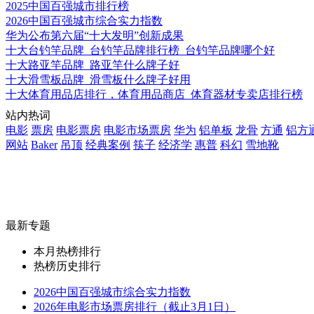
2025中国百强城市排行榜
2026中国百强城市综合实力指数
华为公布第六届“十大发明”创新成果
十大台钓竿品牌_台钓竿品牌排行榜_台钓竿品牌哪个好
十大路亚竿品牌_路亚竿什么牌子好
十大滑雪板品牌_滑雪板什么牌子好用
十大体育用品店排行，体育用品商店_体育器材专卖店排行榜
站内热词
电影
票房
电影票房
电影市场票房
华为
铝单板
龙骨
方通
铝方
网站
Baker
吊顶
经典案例
筷子
经济学
惠普
科幻
雪地靴
最新专题
本月热榜排行
热榜历史排行
2026中国百强城市综合实力指数
2026年电影市场票房排行（截止3月1日）