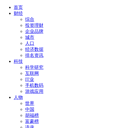
首页
财经
综合
投资理财
企业品牌
城市
人口
经济数据
排名资讯
科技
科学研究
互联网
IT业
手机数码
游戏应用
人物
世界
中国
胡福榜
富豪榜
语录