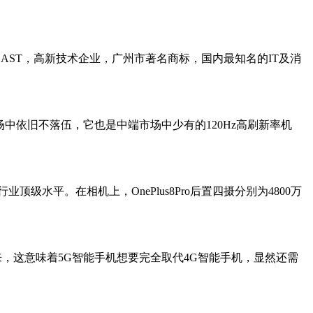
TECLAST，高新技术企业，广州市著名商标，国内最知名的IT及消
G手机市场中依旧不落伍，它也是中端市场中少有的120Hz高刷新率机
称得上行业顶级水平。在相机上，OnePlus8Pro后置四摄分别为4800万
看来，这意味着5G智能手机想要完全取代4G智能手机，显然还需