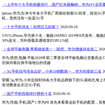
> 上半年十大手机销量排行，国产红米最畅销，华为OV全军
iphone,华为,红米今年各大手机厂商都在朝着5G转变，
机，竟然没有一款是5G手
> 十大手机排名！你用过几款呢？
2020-09-18
VIVO,iPhone,华为第十名：魅族16SPRO 2019年8月发
30%蓝光，另外搭载高通骁龙855PLUS处
> 全球平板电脑 苹果稳坐第一；联想、华为增速排名前二
202
华为,联想,电脑,平板2020年第二季度全球平板电脑出货量高达
旧保持着自身市场地位的优越
> 5G手机信号排名出炉，小米10倒数第一，华为包揽前三名
2
荣耀,5g,华为,小米近段时间各大手机品牌旗下的5G新机
有消费者会关注5G手机
> 国产手机性能排行榜前十名
2020-09-16
华为,性能,手机,国产1.华为P8 首先来看看这款手机的配置，