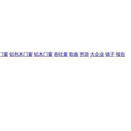
门窗
铝包木门窗
铝木门窗
吞吐量
歌曲
穷游
大企业
镜子
报告