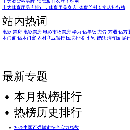
十大滑雪板品牌_滑雪板什么牌子好用
十大体育用品店排行，体育用品商店_体育器材专卖店排行榜
站内热词
电影
票房
电影票房
电影市场票房
华为
铝单板
龙骨
方通
铝方
木门窗
铝木门窗
农村商业银行
医院排名
水果
智能
清晖园
操
最新专题
本月热榜排行
热榜历史排行
2026中国百强城市综合实力指数