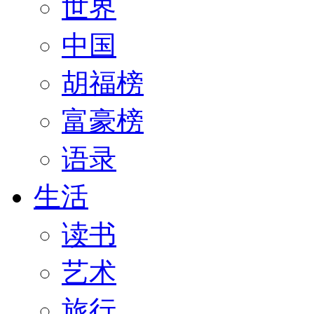
世界
中国
胡福榜
富豪榜
语录
生活
读书
艺术
旅行