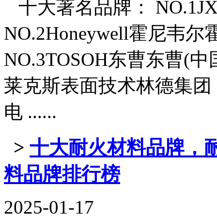
十大著名品牌： NO.1
NO.2Honeywell霍尼
NO.3TOSOH东曹东曹(中国
莱克斯表面技术林德集团 N
电 ......
>
十大耐火材料品牌，
料品牌排行榜
2025-01-17