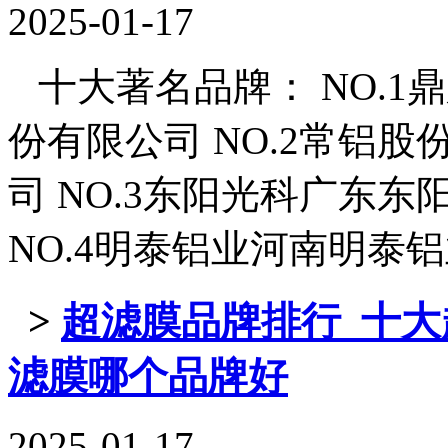
2025-01-17
十大著名品牌： NO.1
份有限公司 NO.2常铝
司 NO.3东阳光科广东
NO.4明泰铝业河南明泰铝业股
>
超滤膜品牌排行_十大
滤膜哪个品牌好
2025-01-17