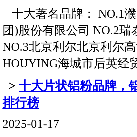
十大著名品牌： NO.1濮
团)股份有限公司 NO.
NO.3北京利尔北京利尔高
HOUYING海城市后英经贸集
>
十大片状铝粉品牌，铝
排行榜
2025-01-17