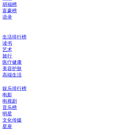
胡福榜
富豪榜
语录
生活排行榜
读书
艺术
旅行
医疗健康
美容护肤
高端生活
娱乐排行榜
电影
电视剧
音乐榜
明星
文化传媒
星座