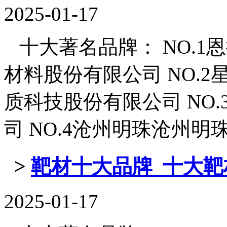
2025-01-17
十大著名品牌： NO.1恩
材料股份有限公司 NO.2
质科技股份有限公司 NO
司 NO.4沧州明珠沧州明珠塑
>
靶材十大品牌_十大靶
2025-01-17