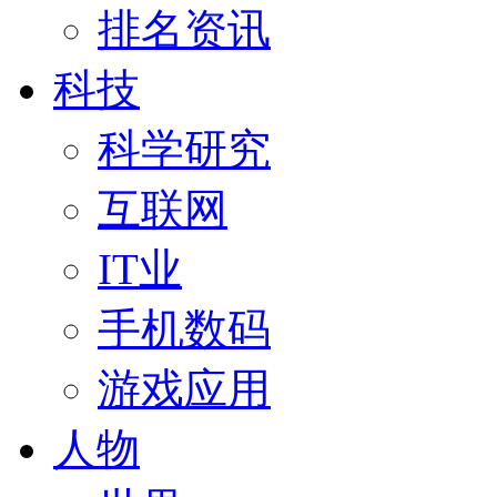
排名资讯
科技
科学研究
互联网
IT业
手机数码
游戏应用
人物