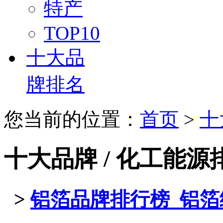
特产
TOP10
十大品
牌排名
您当前的位置：
首页
>
十
十大品牌 / 化工能源
>
铝箔品牌排行榜_铝箔