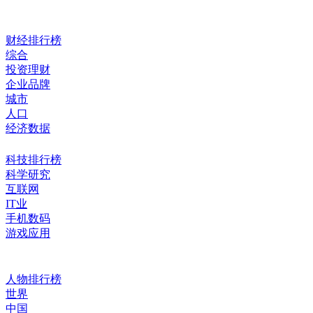
财经排行榜
综合
投资理财
企业品牌
城市
人口
经济数据
科技排行榜
科学研究
互联网
IT业
手机数码
游戏应用
人物排行榜
世界
中国