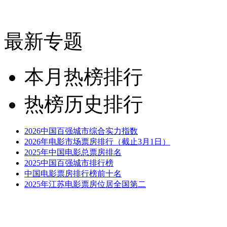
最新专题
本月热榜排行
热榜历史排行
2026中国百强城市综合实力指数
2026年电影市场票房排行（截止3月1日）
2025年中国电影总票房排名
2025中国百强城市排行榜
中国电影票房排行榜前十名
2025年江苏电影票房位居全国第二