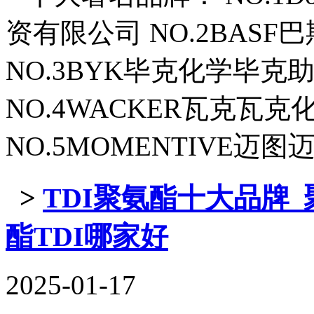
资有限公司 NO.2BAS
NO.3BYK毕克化学毕克
NO.4WACKER瓦克瓦克
NO.5MOMENTIVE迈图迈图 .
>
TDI聚氨酯十大品牌
酯TDI哪家好
2025-01-17