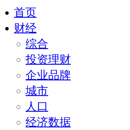
首页
财经
综合
投资理财
企业品牌
城市
人口
经济数据