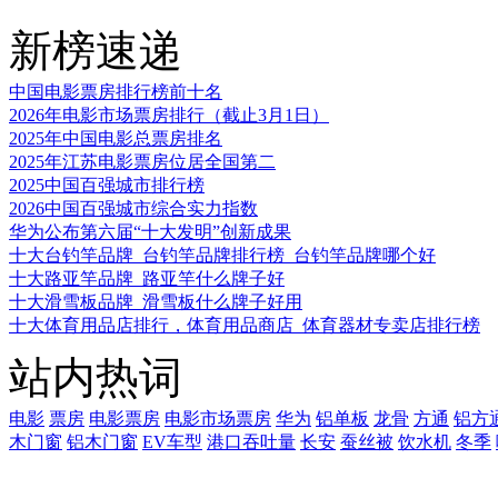
新榜速递
中国电影票房排行榜前十名
2026年电影市场票房排行（截止3月1日）
2025年中国电影总票房排名
2025年江苏电影票房位居全国第二
2025中国百强城市排行榜
2026中国百强城市综合实力指数
华为公布第六届“十大发明”创新成果
十大台钓竿品牌_台钓竿品牌排行榜_台钓竿品牌哪个好
十大路亚竿品牌_路亚竿什么牌子好
十大滑雪板品牌_滑雪板什么牌子好用
十大体育用品店排行，体育用品商店_体育器材专卖店排行榜
站内热词
电影
票房
电影票房
电影市场票房
华为
铝单板
龙骨
方通
铝方
木门窗
铝木门窗
EV车型
港口吞吐量
长安
蚕丝被
饮水机
冬季