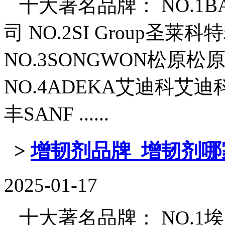
十大著名品牌： NO.1B
司 NO.2SI Group圣
NO.3SONGWON松原
NO.4ADEKA艾迪科艾迪
丰SANF ......
>
增韧剂品牌_增韧剂哪
2025-01-17
十大著名品牌： NO.1