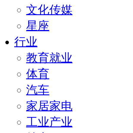
文化传媒
星座
行业
教育就业
体育
汽车
家居家电
工业产业