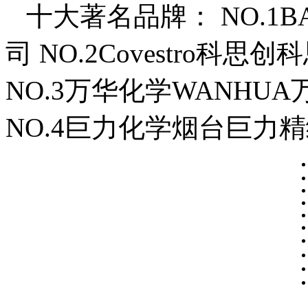
十大著名品牌： NO.1B
司 NO.2Covestro科
NO.3万华化学WANH
NO.4巨力化学烟台巨力精细化