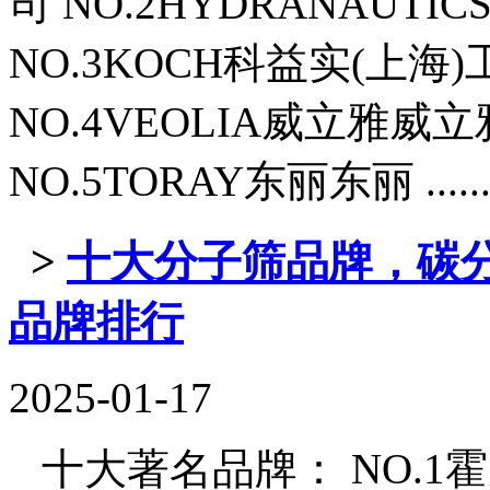
司 NO.2HYDRANAUT
NO.3KOCH科益实(上
NO.4VEOLIA威立雅
NO.5TORAY东丽东丽 .....
>
十大分子筛品牌，碳分子
品牌排行
2025-01-17
十大著名品牌： NO.1霍