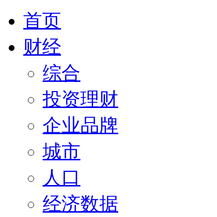
首页
财经
综合
投资理财
企业品牌
城市
人口
经济数据