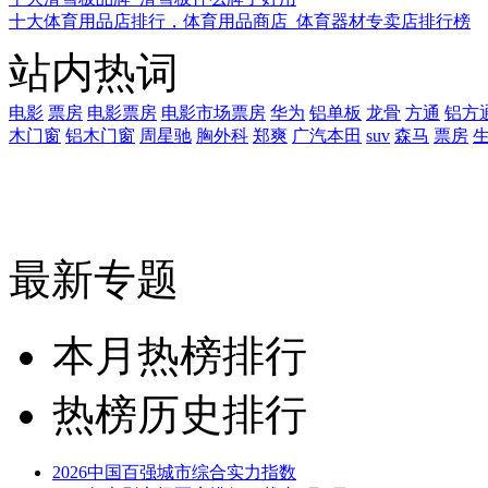
十大体育用品店排行，体育用品商店_体育器材专卖店排行榜
站内热词
电影
票房
电影票房
电影市场票房
华为
铝单板
龙骨
方通
铝方
木门窗
铝木门窗
周星驰
胸外科
郑爽
广汽本田
suv
森马
票房
最新专题
本月热榜排行
热榜历史排行
2026中国百强城市综合实力指数