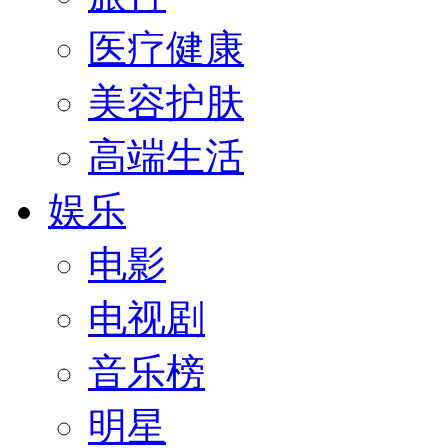
医疗健康
美容护肤
高端生活
娱乐
电影
电视剧
音乐榜
明星