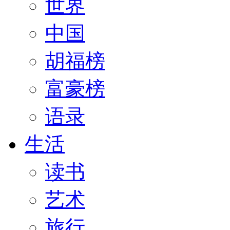
世界
中国
胡福榜
富豪榜
语录
生活
读书
艺术
旅行