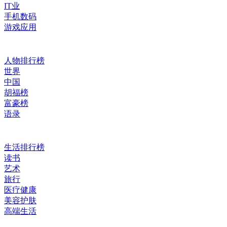
IT业
手机数码
游戏应用
人物排行榜
世界
中国
胡福榜
富豪榜
语录
生活排行榜
读书
艺术
旅行
医疗健康
美容护肤
高端生活