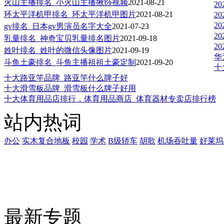
火山主播排名_小火山主播揪痧视频
2021-08-21
2
环太平洋机甲排名_环太平洋机甲图片
2021-08-21
2
2
gv排名_日本gv男演员名字大全
2021-07-23
2
乳量排名_神奇宝贝乳量排名图片
2021-09-18
2
姓叶排名_姓叶的微信头像图片
2021-09-19
华
斗鱼土豪排名_斗鱼主播祖祖土豪定制
2021-09-20
十
十大路亚竿品牌_路亚竿什么牌子好
十大滑雪板品牌_滑雪板什么牌子好用
十大体育用品店排行，体育用品商店_体育器材专卖店排行榜
站内热词
办公
实木复合地板
校园
学术
B级轿车
胡歌
机场吞吐量
好莱坞
最新专题