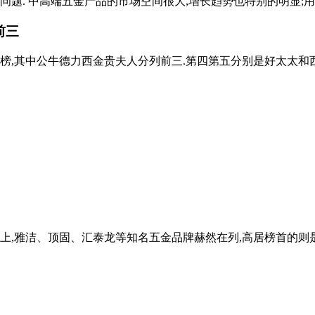
题. 中高端五金产品的市场空间很大,增长趋势也特别的明显;用户
前三
,其中公牛德力西金贵夫人分列前三.第四第五分别是好太太和西门子. 
上,雅洁、顶固、汇泰龙等知名五金品牌赫然在列,高居榜首的则是