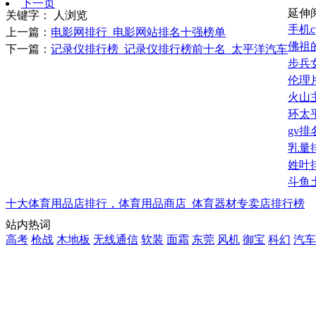
下一页
延伸
关键字：
人浏览
手机c
上一篇：
电影网排行_电影网站排名十强榜单
佛祖
下一篇：
记录仪排行榜_记录仪排行榜前十名_太平洋汽车
步兵
伦理
火山
环太
gv
乳量
姓叶
斗鱼
十大体育用品店排行，体育用品商店_体育器材专卖店排行榜
站内热词
高考
枪战
木地板
无线通信
软装
面霜
东莞
风机
御宝
科幻
汽车