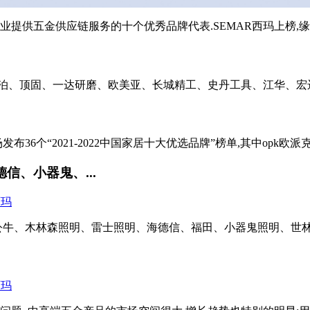
为家居企业提供五金供应链服务的十个优秀品牌代表.SEMAR西玛上榜,缘
、顶固、一达研磨、欧美亚、长城精工、史丹工具、江华、宏远工具
布36个“2021-2022中国家居十大优选品牌”榜单,其中opk欧派克
信、小器鬼、...
分别是:公牛、木林森照明、雷士照明、海德信、福田、小器鬼照明、世林