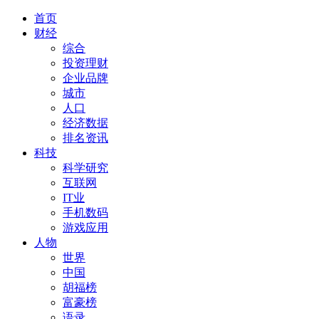
首页
财经
综合
投资理财
企业品牌
城市
人口
经济数据
排名资讯
科技
科学研究
互联网
IT业
手机数码
游戏应用
人物
世界
中国
胡福榜
富豪榜
语录