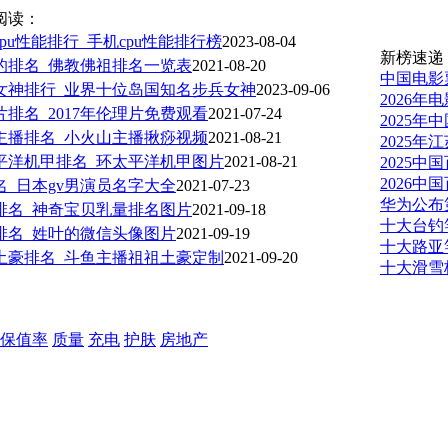
阅读：
pu性能排行_手机cpu性能排行榜
2023-08-04
新榜速递
的排名_佛教佛祖排名一览表
2021-08-20
中国电影
女神排行_业界十位岛国知名步兵女神
2023-09-06
2026
片排名_2017年伦理片免费观看
2021-07-24
2025
主播排名_小火山主播揪痧视频
2021-08-21
2025
平洋机甲排名_环太平洋机甲图片
2021-08-21
2025中
2026
排名_日本gv男演员名字大全
2021-07-23
华为公布
排名_神奇宝贝乳量排名图片
2021-09-18
十大台钓
排名_姓叶的微信头像图片
2021-09-19
十大路亚
土豪排名_斗鱼主播祖祖土豪定制
2021-09-20
十大滑雪
保值率
质量
充电
护肤
房地产