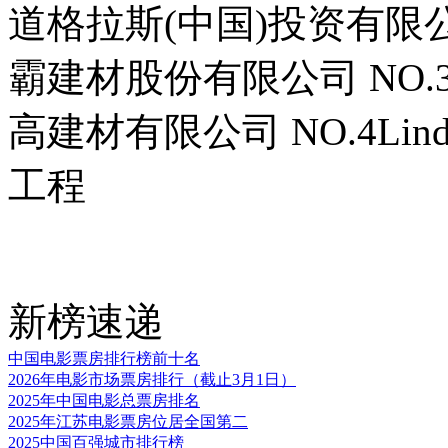
道格拉斯(中国)投资有限公
霸建材股份有限公司 NO.
高建材有限公司 NO.4Li
工程
新榜速递
中国电影票房排行榜前十名
2026年电影市场票房排行（截止3月1日）
2025年中国电影总票房排名
2025年江苏电影票房位居全国第二
2025中国百强城市排行榜